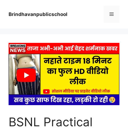
Skip
to
Menu
Brindhavanpublicschool
content
BSNL Practical