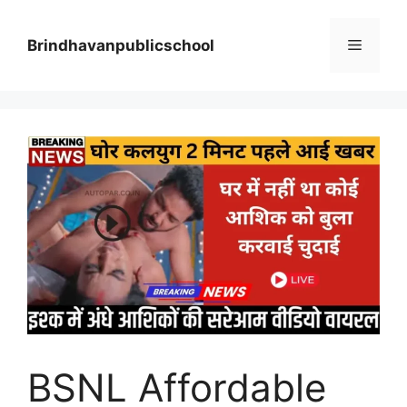
Skip
to
Menu
Brindhavanpublicschool
content
BSNL Affordable