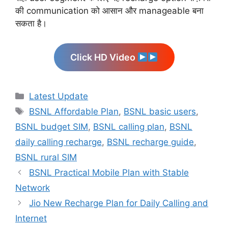
की communication को आसान और manageable बना
सकता है।
Click HD Video
Categories
Latest Update
Tags
BSNL Affordable Plan
,
BSNL basic users
,
BSNL budget SIM
,
BSNL calling plan
,
BSNL
daily calling recharge
,
BSNL recharge guide
,
BSNL rural SIM
BSNL Practical Mobile Plan with Stable
Network
Jio New Recharge Plan for Daily Calling and
Internet