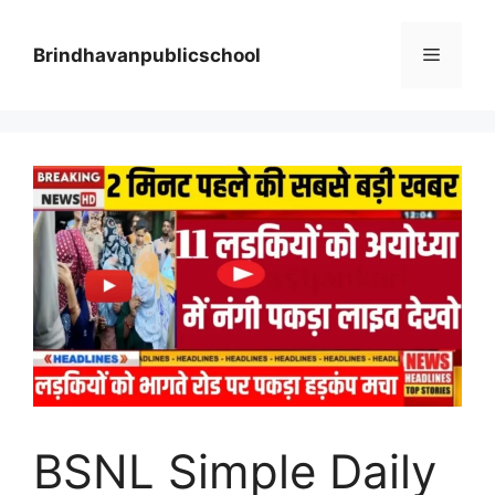
Skip
to
Menu
Brindhavanpublicschool
content
BSNL Simple Daily