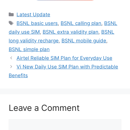
Categories
Latest Update
Tags
BSNL basic users
,
BSNL calling plan
,
BSNL
daily use SIM
,
BSNL extra validity plan
,
BSNL
long validity recharge
,
BSNL mobile guide
,
BSNL simple plan
Airtel Reliable SIM Plan for Everyday Use
Vi New Daily Use SIM Plan with Predictable
Benefits
Leave a Comment
Comment