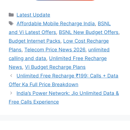
Categories
Latest Update
Tags
Affordable Mobile Recharge India
,
BSNL
and Vi Latest Offers
,
BSNL New Budget Offers
,
Budget Internet Packs
,
Low Cost Recharge
Plans
,
Telecom Price News 2026
,
unlimited
calling and data
,
Unlimited Free Recharge
News
,
Vi Budget Recharge Plans
Unlimited Free Recharge ₹199: Calls + Data
Offer Ka Full Price Breakdown
India’s Power Network: Jio Unlimited Data &
Free Calls Experience