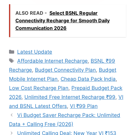
ALSO READ -
Select BSNL Regular
Connectivity Recharge for Smooth Daily
Communication 2026
Categories
Latest Update
Tags
Affordable Internet Recharge
,
BSNL ₹99
Recharge
,
Budget Connectivity Plan
,
Budget
Mobile Internet Plan
,
Cheap Data Pack India
,
Low Cost Recharge Plan
,
Prepaid Budget Pack
2026
,
Unlimited Free Internet Recharge ₹99
,
VI
and BSNL Latest Offers
,
VI ₹99 Plan
Vi Budget Saver Recharge Pack: Unlimited
Data + Calling Free (2026)
Unlimited Calling Deal: New Year VI ₹153