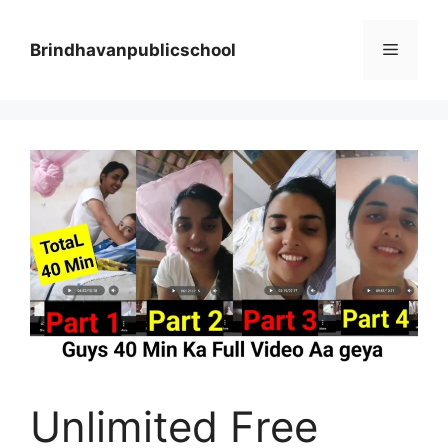
Skip
to
Menu
Brindhavanpublicschool
content
Unlimited Free