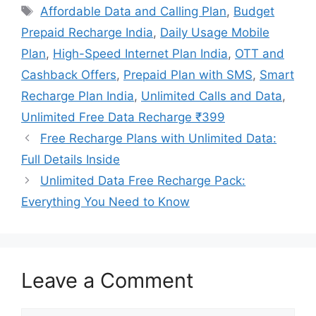
Tags
Affordable Data and Calling Plan
,
Budget
Prepaid Recharge India
,
Daily Usage Mobile
Plan
,
High-Speed Internet Plan India
,
OTT and
Cashback Offers
,
Prepaid Plan with SMS
,
Smart
Recharge Plan India
,
Unlimited Calls and Data
,
Unlimited Free Data Recharge ₹399
Free Recharge Plans with Unlimited Data:
Full Details Inside
Unlimited Data Free Recharge Pack:
Everything You Need to Know
Leave a Comment
Comment