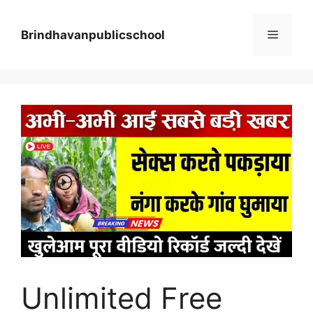
Skip
to
Menu
Brindhavanpublicschool
content
Unlimited Free