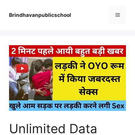
Skip
to
Menu
Brindhavanpublicschool
content
Unlimited Data