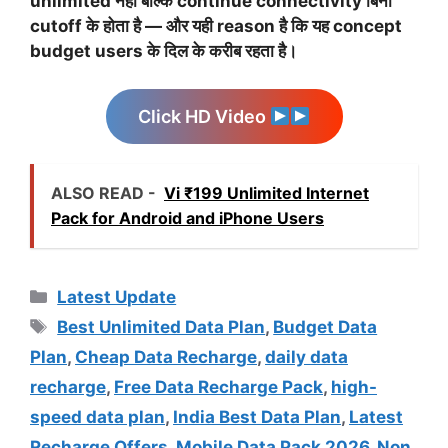
unlimited नहीं बल्कि
continue connectivity बिना
cutoff के
होता है — और यही reason है कि यह concept
budget users के दिल के करीब रहता है।
Click HD Video
ALSO READ -
Vi ₹199 Unlimited Internet
Pack for Android and iPhone Users
Categories
Latest Update
Tags
Best Unlimited Data Plan
,
Budget Data
Plan
,
Cheap Data Recharge
,
daily data
recharge
,
Free Data Recharge Pack
,
high-
speed data plan
,
India Best Data Plan
,
Latest
Recharge Offers
,
Mobile Data Pack 2026
,
Non