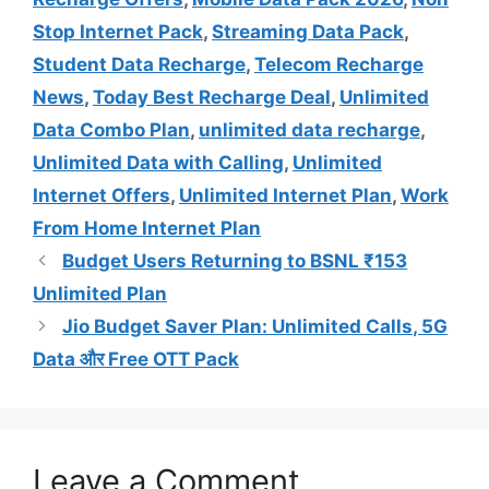
Stop Internet Pack
,
Streaming Data Pack
,
Student Data Recharge
,
Telecom Recharge
News
,
Today Best Recharge Deal
,
Unlimited
Data Combo Plan
,
unlimited data recharge
,
Unlimited Data with Calling
,
Unlimited
Internet Offers
,
Unlimited Internet Plan
,
Work
From Home Internet Plan
Budget Users Returning to BSNL ₹153
Unlimited Plan
Jio Budget Saver Plan: Unlimited Calls, 5G
Data और Free OTT Pack
Leave a Comment