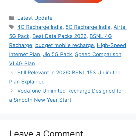
Categories
Latest Update
Tags
4G Recharge India
,
5G Recharge India
,
Airtel
5G Pack
,
Best Data Packs 2026
,
BSNL 4G
Recharge
,
budget mobile recharge
,
High-Speed
Internet Plan
,
Jio 5G Pack
,
Speed Comparison
,
VI 4G Plan
Still Relevant in 2026: BSNL 153 Unlimited
Plan Explained
Vodafone Unlimited Recharge Designed for
a Smooth New Year Start
Leave a Comment