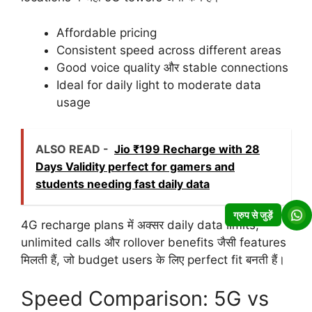
Affordable pricing
Consistent speed across different areas
Good voice quality और stable connections
Ideal for daily light to moderate data
usage
ALSO READ -
Jio ₹199 Recharge with 28
Days Validity perfect for gamers and
students needing fast daily data
ग्रुप से जुड़ें
4G recharge plans में अक्सर daily data limits,
unlimited calls और rollover benefits जैसी features
मिलती हैं, जो budget users के लिए perfect fit बनती हैं।
Speed Comparison: 5G vs