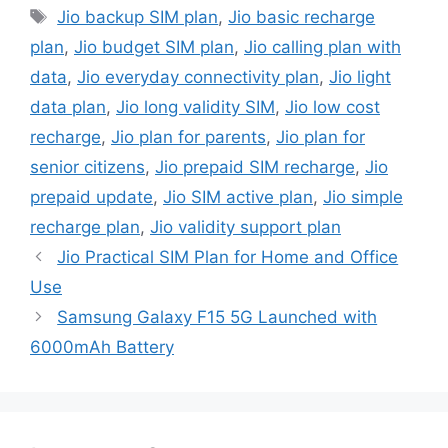
Tags
Jio backup SIM plan
,
Jio basic recharge
plan
,
Jio budget SIM plan
,
Jio calling plan with
data
,
Jio everyday connectivity plan
,
Jio light
data plan
,
Jio long validity SIM
,
Jio low cost
recharge
,
Jio plan for parents
,
Jio plan for
senior citizens
,
Jio prepaid SIM recharge
,
Jio
prepaid update
,
Jio SIM active plan
,
Jio simple
recharge plan
,
Jio validity support plan
Jio Practical SIM Plan for Home and Office
Use
Samsung Galaxy F15 5G Launched with
6000mAh Battery