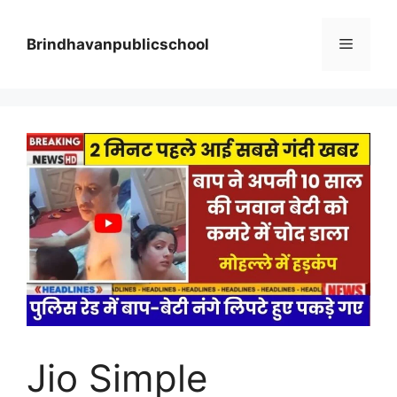
Skip
to
Menu
Brindhavanpublicschool
content
Jio Simple