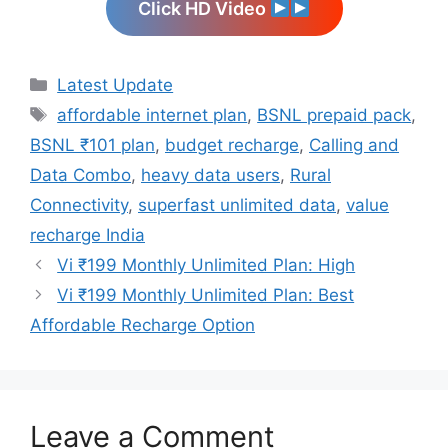
Click HD Video
Categories
Latest Update
Tags
affordable internet plan
,
BSNL prepaid pack
,
BSNL ₹101 plan
,
budget recharge
,
Calling and
Data Combo
,
heavy data users
,
Rural
Connectivity
,
superfast unlimited data
,
value
recharge India
Vi ₹199 Monthly Unlimited Plan: High
Vi ₹199 Monthly Unlimited Plan: Best
Affordable Recharge Option
Leave a Comment