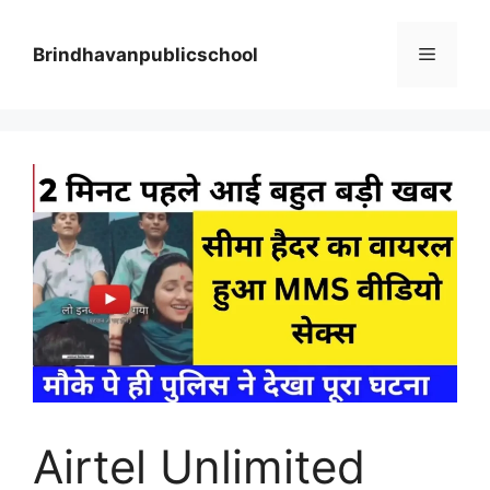
Skip
to
Menu
Brindhavanpublicschool
content
Airtel Unlimited