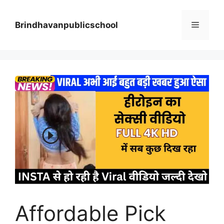
Skip
to
Menu
Brindhavanpublicschool
content
Affordable Pick